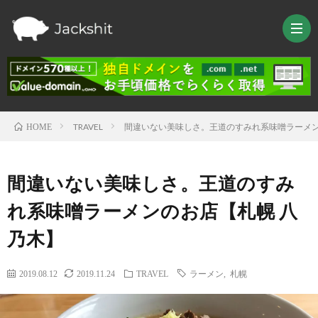
TRAVEL
間違いない美味しさ。王道のすみれ系味噌ラーメン
HOME
HOM
間違いない美味しさ。王道のすみ
TRAV
れ系味噌ラーメンのお店【札幌 八
LIFE
乃木】
TEC
2019.08.12
2019.11.24
TRAVEL
ラーメン
,
札幌
Raspb