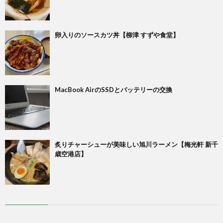
卵入りのソースカツ丼【柳津 すずや食堂】
MacBook AirのSSDとバッテリーの交換
炙りチャーシューが美味しい旭川ラーメン【梅光軒 新千
歳空港店】