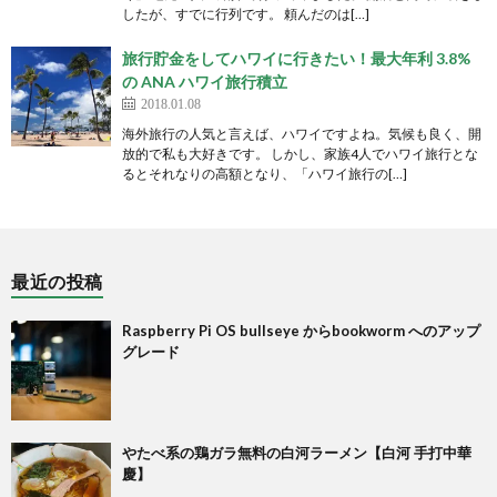
したが、すでに行列です。 頼んだのは[…]
旅行貯金をしてハワイに行きたい！最大年利 3.8%
の ANA ハワイ旅行積立
2018.01.08
海外旅行の人気と言えば、ハワイですよね。気候も良く、開
放的で私も大好きです。 しかし、家族4人でハワイ旅行とな
るとそれなりの高額となり、「ハワイ旅行の[…]
最近の投稿
Raspberry Pi OS bullseye からbookworm へのアップ
グレード
やたべ系の鶏ガラ無料の白河ラーメン【白河 手打中華
慶】