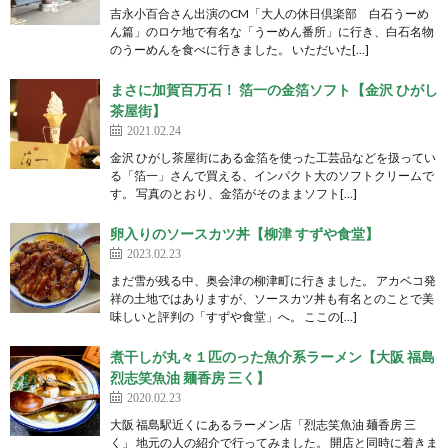
吉永小百合さん出演のCM「大人の休日倶楽部 白石うーめ
ん篇」のロケ地で有名な「うーめん番所」に行き、白石名物
のうーめんを食べに行きました。 いただいた[…]
まさに加賀百万石！ 箔一の金箔ソフト【金沢 ひがし
茶屋街】
2021.02.24
金沢 ひがし茶屋街にある金箔を使った工芸品などを扱ってい
る「箔一」さんで買える、インパクト大のソフトクリームで
す。 写真のとおり、金箔がそのままソフト[…]
卵入りのソースカツ丼【柳津 すずや食堂】
2023.02.23
まだ雪が残る中、奥会津の柳津町に行きました。 アカベコ発
祥の土地ではありますが、ソースカツ丼も有名とのことで美
味しいと評判の「すずや食堂」へ。 ここの[…]
煮干しが丸々１匹のった魚介系ラーメン【大阪 福島
烈志笑魚油 麺香房 三く】
2020.02.23
大阪 福島駅近くにあるラーメン店「烈志笑魚油 麺香房 三
く」 地元の人の紹介で行ってみました。 開店と同時に着きま