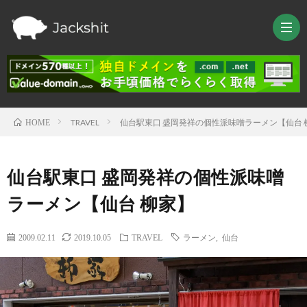
TRAVEL
仙台駅東口 盛岡発祥の個性派味噌ラーメン【仙台 
HOME
HOM
仙台駅東口 盛岡発祥の個性派味噌
TRAV
ラーメン【仙台 柳家】
LIFE
2009.02.11
2019.10.05
TRAVEL
ラーメン
,
仙台
TEC
Raspb