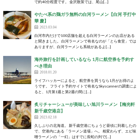
で約40分程度です。 金沢散策では、尾山[…]
やたべ系の鶏ガラ無料の白河ラーメン【白河 手打中
華 慶】
2023.03.04
白河市内だけで100店舗を超える白河ラーメンのお店がある
と聞きました。 白河ラーメンで有名なのが「とら食堂」では
ありますが、白河ラーメンも系統があるよ[…]
海外旅行を計画しているなら 1月に航空券を予約す
べき理由
2018.01.20
ライフハッカーによると、航空券を買うなら1月がお得のよ
うです。 フライト予約サイトで有名なSkyscannerの調査によ
ると、1月第1週と第2週の間に[…]
炙りチャーシューが美味しい旭川ラーメン【梅光軒
新千歳空港店】
2023.02.18
久しぶりの北海道。 新千歳空港にちょうど昼頃に到着したの
で、空港内にある「ラーメン道場」へ。 相変わらず、エビ味
噌ラーメンの「一幻」はすでに長蛇の列で[…]