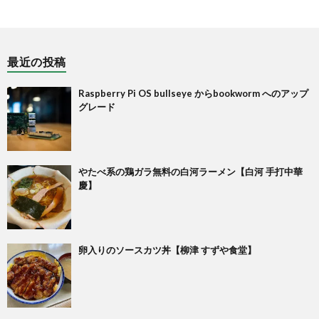
最近の投稿
Raspberry Pi OS bullseye からbookworm へのアップ
グレード
やたべ系の鶏ガラ無料の白河ラーメン【白河 手打中華
慶】
卵入りのソースカツ丼【柳津 すずや食堂】