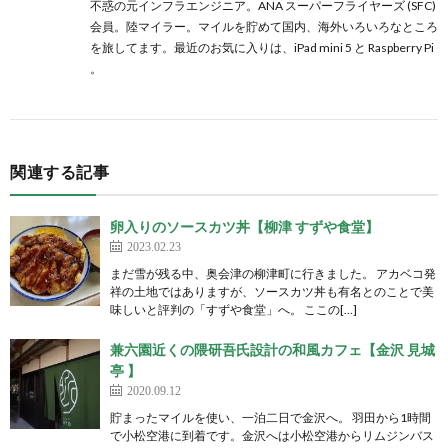
不惑の元インフラエンジニア。ANA スーパーフライヤーズ (SFC)
会員。陸マイラー。マイルを貯めて国内、海外いろいろなところ
を旅してます。最近のお気に入りは、iPad mini 5 と Raspberry Pi
。
関連する記事
卵入りのソースカツ丼【柳津 すずや食堂】
2023.02.23
まだ雪が残る中、奥会津の柳津町に行きました。 アカベコ発
祥の土地ではありますが、ソースカツ丼も有名とのことで美
味しいと評判の「すずや食堂」へ。 ここの[…]
兼六園近くの隈研吾氏設計の和風カフェ【金沢 見城
亭 】
2020.09.12
貯まったマイルを使い、一泊二日で金沢へ。 羽田から1時間
で小松空港に到着です。金沢へは小松空港からリムジンバス