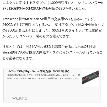
コネクタに変換するアダプタ（1,000円程度）と、シリコンパワーの
SP512GBP34A60M28のNVMe対応のSSDを使いました。
Transcend製のMacBook Air専用の交換用SSDもあるのですが、
240GBでも1万円以上もするため、変換アダプタ＋M.2 NVMeタイプ
のSSDの組み合わせにしました。SSDはそのタイミングで比較的安
かったシリコンパワー製のものを選んでます。
注意としては、M.2 NVMeのSSDを認識させるにはmacOS High
Sierra以降のOSが既存の内蔵ディスクにインストールされているこ
とが必要になります。
NVMe SSDがHigh Sierra 限定な訳 : VC社長日記
超高速のNVMe SSD。ただし、対応するのはmacOS High Sierra 必須で、しかも一度
標準のドライブでHigh Sierraをインストールする必要があります。なぜそうなっち
ゃうのかという点を、今回は解説したいと思います。NVMe SSDはHigh Sierra必須
と言っても、薄型MacBookなど新しい
VC社長日記