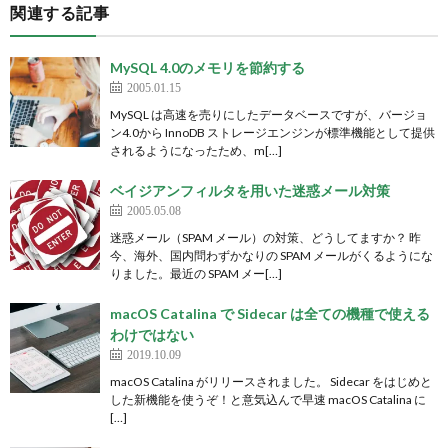
関連する記事
MySQL 4.0のメモリを節約する
2005.01.15
MySQL は高速を売りにしたデータベースですが、バージョ
ン4.0から InnoDB ストレージエンジンが標準機能として提供
されるようになったため、m[…]
ベイジアンフィルタを用いた迷惑メール対策
2005.05.08
迷惑メール（SPAM メール）の対策、どうしてますか？ 昨
今、海外、国内問わずかなりの SPAM メールがくるようにな
りました。最近の SPAM メー[…]
macOS Catalina で Sidecar は全ての機種で使える
わけではない
2019.10.09
macOS Catalina がリリースされました。 Sidecar をはじめと
した新機能を使うぞ！と意気込んで早速 macOS Catalina に
[…]