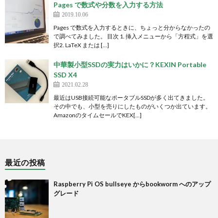
Pages で数式や分数を入力する方法
2019.10.06
Pages で数式を入力するときに、ちょっと分からなかったの
で調べてみました。 目次 1. 挿入メニューから「方程式」を選
択2. LaTeX または […]
中華製小型SSDの実力はいかに？KEXIN Portable
SSD X4
2021.02.28
最近はUSB接続可能なポータブルSSDが多く出てきました。
その中でも、小型を売りにしたものがいくつか出ています。
AmazonのタイムセールでKEX[…]
最近の投稿
Raspberry Pi OS bullseye からbookworm へのアップ
グレード