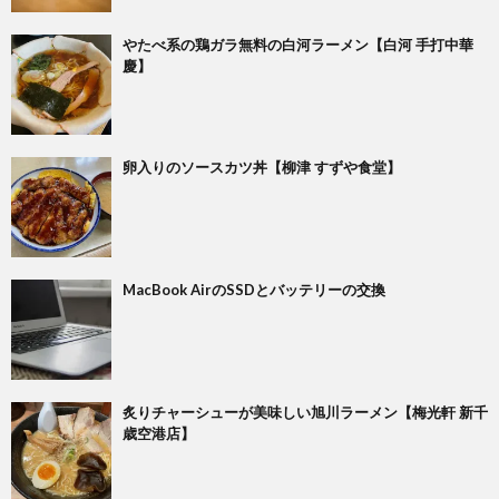
やたべ系の鶏ガラ無料の白河ラーメン【白河 手打中華
慶】
卵入りのソースカツ丼【柳津 すずや食堂】
MacBook AirのSSDとバッテリーの交換
炙りチャーシューが美味しい旭川ラーメン【梅光軒 新千
歳空港店】