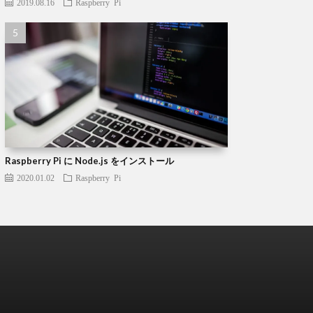
2019.08.16
Raspberry Pi
Raspberry Pi に Node.js をインストール
2020.01.02
Raspberry Pi