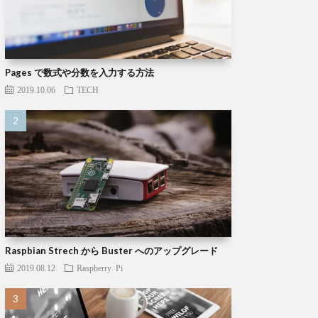
Pages で数式や分数を入力する方法
2019.10.06
TECH
Raspbian Strech から Buster へのアップグレード
2019.08.12
Raspberry Pi