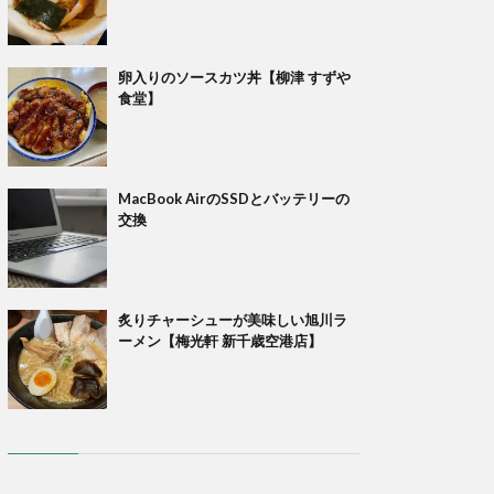
卵入りのソースカツ丼【柳津 すずや
食堂】
MacBook AirのSSDとバッテリーの
交換
炙りチャーシューが美味しい旭川ラ
ーメン【梅光軒 新千歳空港店】