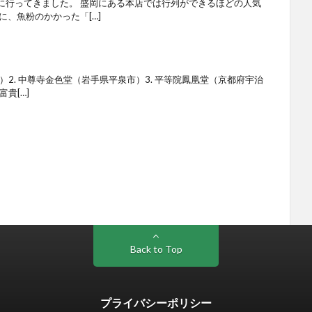
に行ってきました。 盛岡にある本店では行列ができるほどの人気
に、魚粉のかかった「[…]
市）2. 中尊寺金色堂（岩手県平泉市）3. 平等院鳳凰堂（京都府宇治
貴[…]
Back to Top
プライバシーポリシー