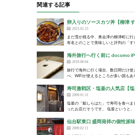
関連する記事
卵入りのソースカツ丼【柳津 
2023.02.23
まだ雪が残る中、奥会津の柳津町に行
有名とのことで美味しいと評判の「すず
海外旅行へ行く前に docomo i
2018.08.04
旅行で海外に行く場合、数日間だけ使
べ、WiFiが使えるところが多い国もあ
寿司激戦区・塩釜の人気店【塩
2009.01.31
塩釜の「鮨しらはた」で寿司を食べま
ったお店だそうです。 塩釜というと、
仙台駅東口 盛岡発祥の個性派味
2009.02.11