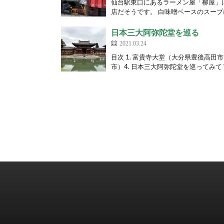
仙台駅東口にあるラーメン屋「柳屋」
店だそうです。 白味噌ベースのスープ
日本三大阿弥陀堂を巡る
2021.03.24
目次 1. 富貴寺大堂（大分県豊後高田
市）4. 日本三大阿弥陀堂を巡ってみて 富