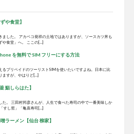
すずや食堂】
きました。 アカベコ発祥の土地ではありますが、ソースカツ丼も
や食堂」へ。 ここの[…]
Phone を無料で SIM フリーにする方法
えるプリペイドのツーリストSIMを使いたいですよね。日本に比
りますが、やはりど[…]
釜 鮨しらはた】
した。 三田村邦彦さんが、人生で食べた寿司の中で一番美味しか
「すし哲」「亀喜寿司[…]
噌ラーメン【仙台 柳家】