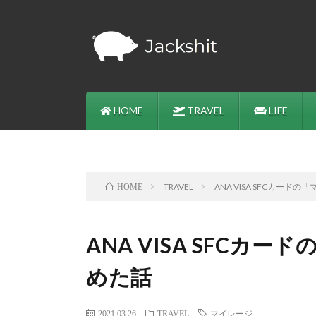
HOME
TRAVEL
LIFE
TRAVEL
ANA VISA SFCカー
HOME
ANA VISA SFC
めた話
2021.03.26
TRAVEL
マイレージ