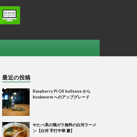
最近の投稿
Raspberry Pi OS bullseye から
bookworm へのアップグレード
やたべ系の鶏ガラ無料の白河ラーメ
ン【白河 手打中華 慶】