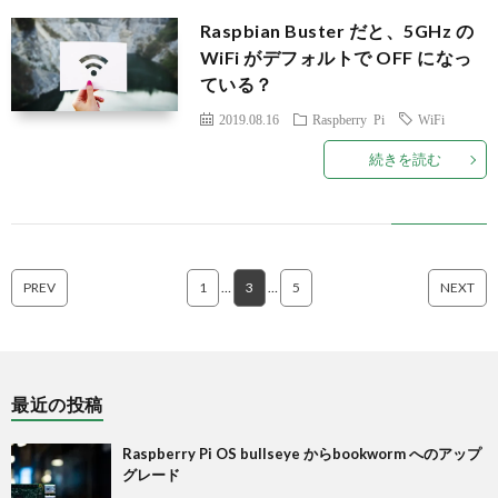
Raspbian Buster だと、5GHz の
WiFi がデフォルトで OFF になっ
ている？
2019.08.16
Raspberry Pi
WiFi
続きを読む
PREV
1
…
3
…
5
NEXT
最近の投稿
Raspberry Pi OS bullseye からbookworm へのアップ
グレード