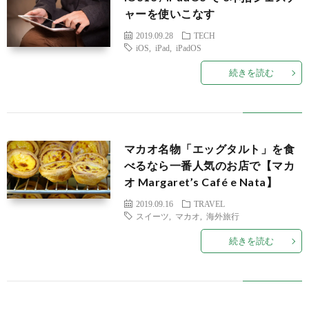
ャーを使いこなす
2019.09.28
TECH
iOS
,
iPad
,
iPadOS
続きを読む
マカオ名物「エッグタルト」を食
べるなら一番人気のお店で【マカ
オ Margaret’s Café e Nata】
2019.09.16
TRAVEL
スイーツ
,
マカオ
,
海外旅行
続きを読む