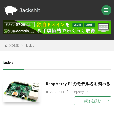
jack-s
HOME
HOM
jack-s
TRAV
LIFE
Raspberry Pi のモデル名を調べる
2019.12.14
Raspberry Pi
TEC
続きを読む
Raspb