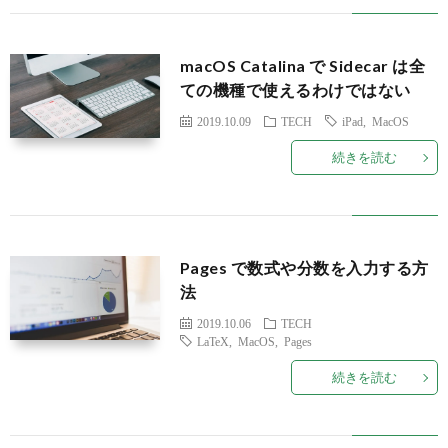
Pi
macOS Catalina で Sidecar は全
ての機種で使えるわけではない
2019.10.09
TECH
iPad
,
MacOS
続きを読む
Pages で数式や分数を入力する方
法
2019.10.06
TECH
LaTeX
,
MacOS
,
Pages
続きを読む