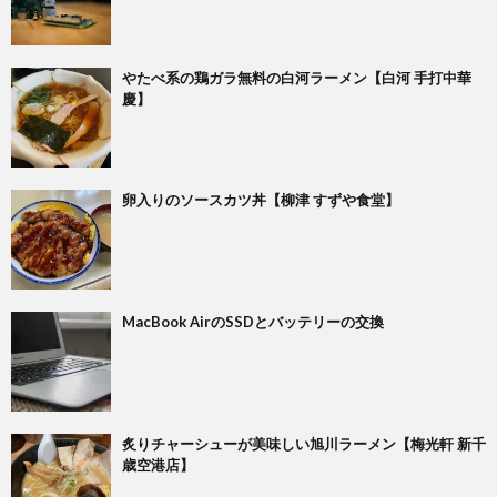
やたべ系の鶏ガラ無料の白河ラーメン【白河 手打中華
慶】
卵入りのソースカツ丼【柳津 すずや食堂】
MacBook AirのSSDとバッテリーの交換
炙りチャーシューが美味しい旭川ラーメン【梅光軒 新千
歳空港店】