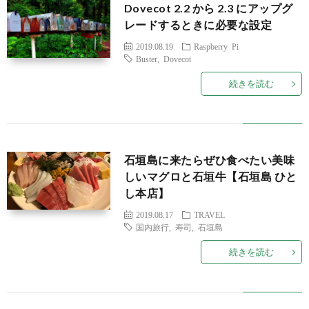
Dovecot 2.2 から 2.3 にアップグ
レードするときに必要な設定
2019.08.19
Raspberry Pi
Buster
,
Dovecot
続きを読む
石垣島に来たらぜひ食べたい美味
しいマグロと石垣牛【石垣島 ひと
し本店】
2019.08.17
TRAVEL
国内旅行
,
寿司
,
石垣島
続きを読む