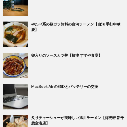
やたべ系の鶏ガラ無料の白河ラーメン【白河 手打中華
慶】
卵入りのソースカツ丼【柳津 すずや食堂】
MacBook AirのSSDとバッテリーの交換
炙りチャーシューが美味しい旭川ラーメン【梅光軒 新千
歳空港店】