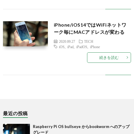
Pi
iPhone/iOS14ではWiFiネットワ
ーク毎にMACアドレスが変わる
2020.09.27
TECH
iOS
,
iPad
,
iPadOS
,
iPhone
続きを読む
最近の投稿
Raspberry Pi OS bullseye からbookworm へのアップ
グレード