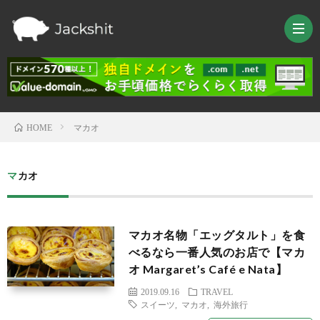
マカオ
HOME
HOM
マカオ
TRAV
LIFE
マカオ名物「エッグタルト」を食
べるなら一番人気のお店で【マカ
TEC
オ Margaret’s Café e Nata】
2019.09.16
TRAVEL
Raspb
スイーツ
,
マカオ
,
海外旅行