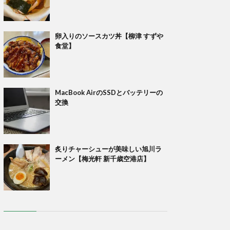
卵入りのソースカツ丼【柳津 すずや
食堂】
MacBook AirのSSDとバッテリーの
交換
炙りチャーシューが美味しい旭川ラ
ーメン【梅光軒 新千歳空港店】