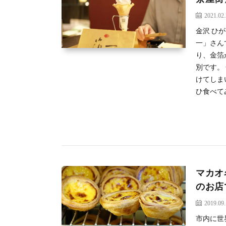
2021.02
金沢 ひ
一」さん
り、金箔
別です。
けてしま
ひ食べて
マカオ
のお店で【
2019.09
市内に世