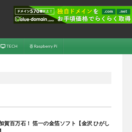
TECH
Raspberry Pi
加賀百万石！ 箔一の金箔ソフト【金沢 ひがし
】