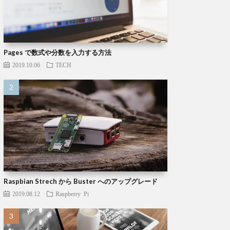
Pages で数式や分数を入力する方法
2019.10.06
TECH
Raspbian Strech から Buster へのアップグレード
2019.08.12
Raspberry Pi