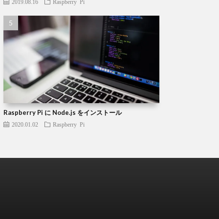
2019.08.16
Raspberry Pi
Raspberry Pi に Node.js をインストール
2020.01.02
Raspberry Pi