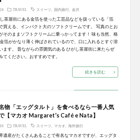
.24
TRAVEL
スイーツ
,
国内旅行
,
金沢
がし茶屋街にある金箔を使った工芸品などを扱っている「箔
で買える、インパクト大のソフトクリームです。 写真のとお
がそのままソフトクリームに乗っかってます！ 味も当然、格
 金箔がかなり薄く伸ばされているので、口に入れるとすぐ溶
います。 昔ながらの雰囲気のある ひがし茶屋街に来たらぜ
みてください。おすすめです。
続きを読む
名物「エッグタルト」を食べるなら一番人気
マカオ Margaret’s Café e Nata】
.16
TRAVEL
スイーツ
,
マカオ
,
海外旅行
界遺産がたくさんあることで有名なマカオですが、エッグタ