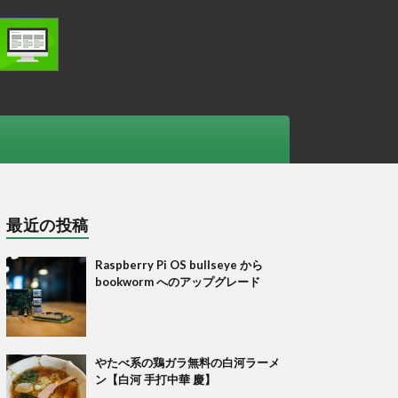
最近の投稿
Raspberry Pi OS bullseye から
bookworm へのアップグレード
やたべ系の鶏ガラ無料の白河ラーメ
ン【白河 手打中華 慶】