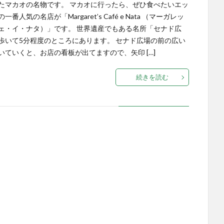
たマカオの名物です。 マカオに行ったら、ぜひ食べたいエッ
一番人気の名店が「Margaret’s Café e Nata （マーガレッ
ェ・イ・ナタ）」です。 世界遺産でもある名所「セナド広
歩いて5分程度のところにあります。 セナド広場の前の広い
いていくと、お店の看板が出てますので、矢印 […]
続きを読む